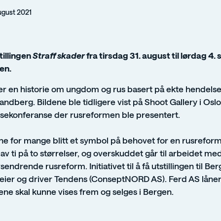
ugust 2021
tillingen
Straff skader
fra tirsdag 31. august til lørdag 4.
en.
ler en historie om ungdom og rus basert på ekte hendelser,
Sandberg. Bildene ble tidligere vist på Shoot Gallery i Osl
sekonferanse der rusreformen ble presentert.
ene for mange blitt et symbol på behovet for en rusreform
v ti på to størrelser, og overskuddet går til arbeidet med 
sendrende rusreform. Initiativet til å få utstillingen til 
eier og driver Tendens (ConseptNORD AS). Ferd AS låner 
dene skal kunne vises frem og selges i Bergen.