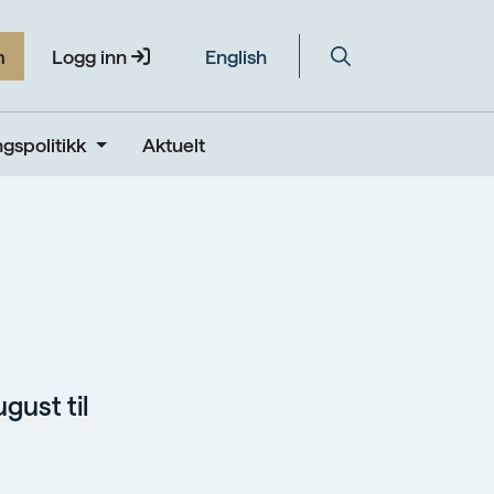
m
Logg inn
English
gspolitikk
Aktuelt
gust til