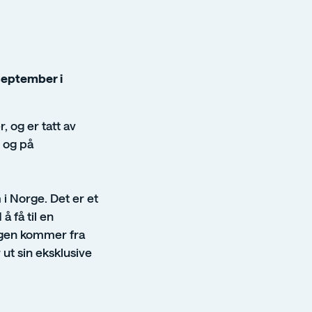
 september i
 og er tatt av
o og på
 i Norge. Det er et
å få til en
Bergen kommer fra
ut sin eksklusive