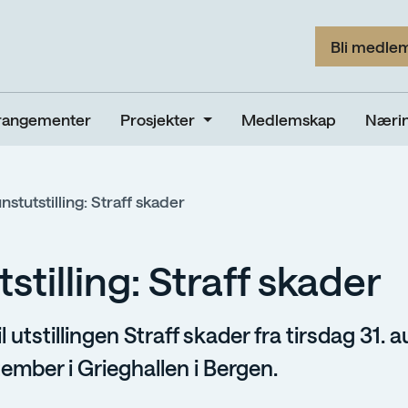
Bli medle
rangementer
Prosjekter
Medlemskap
Nærin
nstutstilling: Straff skader
stilling: Straff skader
utstillingen Straff skader fra tirsdag 31. au
tember i Grieghallen i Bergen.