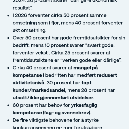
2024. 20 prosent svarer “dårligere økonomisk
resultat”.
I 2026 forventer cirka 50 prosent samme
omsetning som i fjor, mens 40 prosent forventer
økt omsetning.
Over 50 prosent har gode fremtidsutsikter for sin
bedrift, mens 10 prosent svarer “svært gode,
forventer vekst”. Cirka 25 prosent svarer at
fremtidsutsiktene er “verken gode eller dårlige”.
Cirka 40 prosent svarer at
mangel på
kompetanse i
bedriften har medført
redusert
aktivitetsnivå.
30 prosent har
tapt
kunder/markedsandel
, mens 28 prosent har
utsatt/ikke gjennomført utvidelser.
60 prosent har behov for
yrkesfaglig
kompetanse (fag- og svennebrev).
De fire viktigste behovene for å styrke
konkurranseevnen er: mer forutsigbare