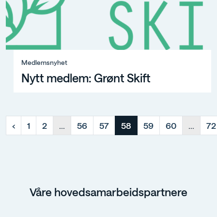
Medlemsnyhet, Nytt medlem: Grønt Skift
Medlemsnyhet
Nytt medlem: Grønt Skift
‹
1
2
...
56
57
58
59
60
...
72
Våre hovedsamarbeidspartnere