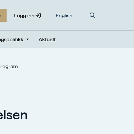
m
Logg inn
English
gspolitikk
Aktuelt
rogram
elsen