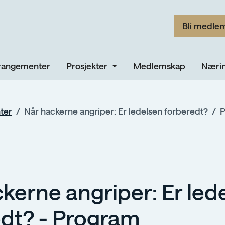
Bli medle
rangementer
Prosjekter
Medlemskap
Nærin
ter
Når hackerne angriper: Er ledelsen forberedt?
P
kerne angriper: Er led
edt? - Program