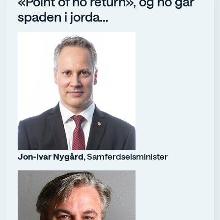
«Point of no return», og no går
spaden i jorda…
Jon-Ivar Nygård,
Samferdselsminister