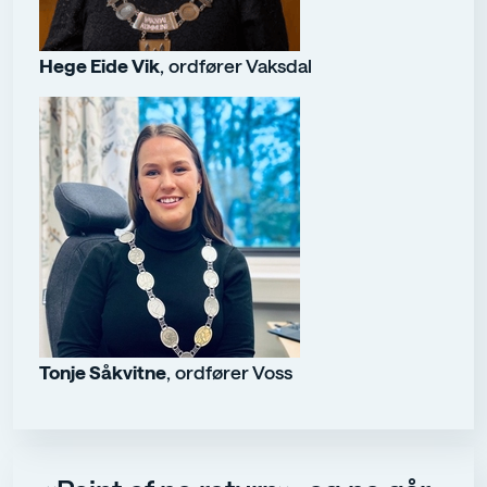
Hege Eide Vik
, ordfører Vaksdal
Tonje Såkvitne
, ordfører Voss