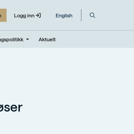
m
Logg inn
English
gspolitikk
Aktuelt
øser