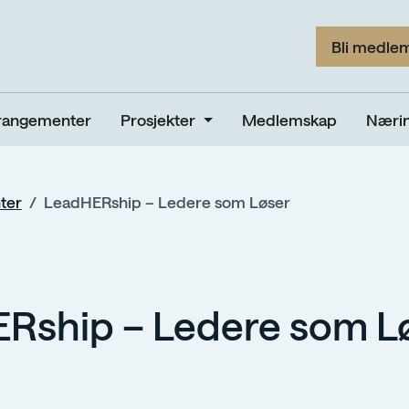
Bli medle
rangementer
Prosjekter
Medlemskap
Nærin
ter
LeadHERship – Ledere som Løser
Rship – Ledere som L