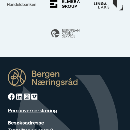
Facebook
Linkedin
Instagram
Vimeo
Personvernerklæring
Besøksadresse
Torgallmenningen 2