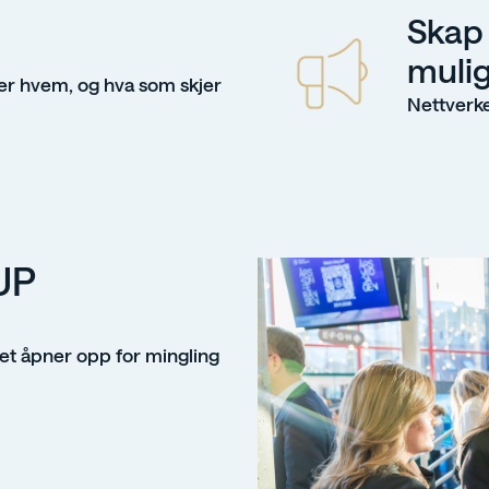
Skap 
muli
er hvem, og hva som skjer
Nettverke
UP
 det åpner opp for mingling