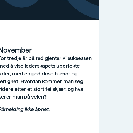
November
For tredje år på rad gjentar vi suksessen
med å vise lederskapets uperfekte
sider, med en god dose humor og
ærlighet. Hvordan kommer man seg
videre etter et stort feilskjær, og hva
lærer man på veien?
Påmelding ikke åpnet.