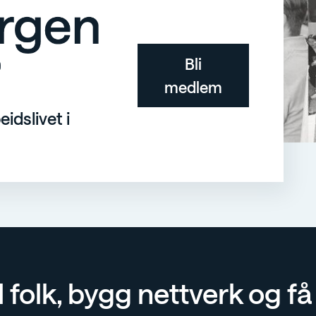
Bli
medlem
idslivet i
d folk, bygg nettverk og f