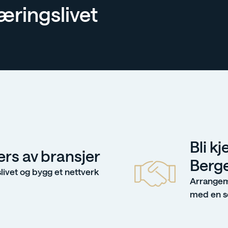
næringslivet
Bli k
ers av bransjer
Berg
livet og bygg et nettverk
Arrangem
med en so