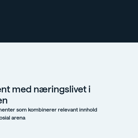
jent med næringslivet i
en
enter som kombinerer relevant innhold
sial arena