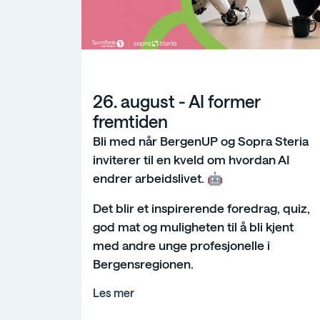
26. august - AI former fremtiden
26. august - AI former
fremtiden
Bli med når BergenUP og Sopra Steria
inviterer til en kveld om hvordan AI
endrer arbeidslivet. 🤖
Det blir et inspirerende foredrag, quiz,
god mat og muligheten til å bli kjent
med andre unge profesjonelle i
Bergensregionen.
Les mer