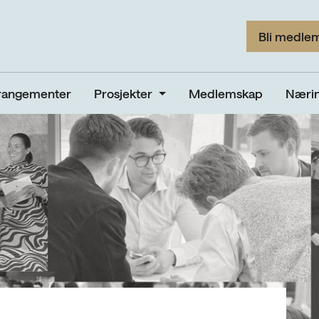
Bli medle
rangementer
Prosjekter
Medlemskap
Nærin