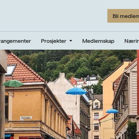
Bli medle
rangementer
Prosjekter
Medlemskap
Nærin