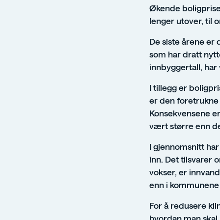
Økende boligpriser
lenger utover, til
De siste årene er
som har dratt nytte
innbyggertall, har
I tillegg er boli
er den foretrukne
Konsekvensene er t
vært større enn de
I gjennomsnitt har
inn. Det tilsvarer
vokser, er innvan
enn i kommunene 
For å redusere kli
hvordan man skal k