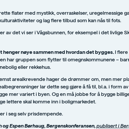
rette flater med mystikk, overraskelser, uregelmessige ga
kulturaktiviteter og lag flere tilbud som kan nås til fots.
 av det vi ser i Vågsbunnen, for eksempel i det livlige S
tet henger nøye sammen med hvordan det bygges.
I fler
en har gruppen som flytter til omegnskommunene – barn
nebolig eller rekkehus.
 fremst arealkrevende hager de drømmer om, men mer pla
lbegrensninger lar dette seg gjøre å få til, bl.a. i form a
e mer variert i byen. Og en må jobbe for å bygge billige
nge lettere skal komme inn i boligmarkedet.
er i seg selv prisdempende.
h og Espen Børhaug, Bergenskonferansen,
publisert i Be