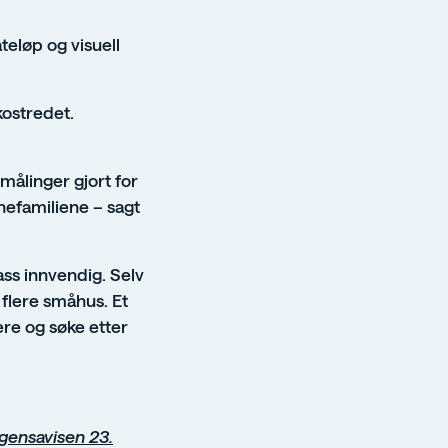
teløp og visuell
kostredet.
e målinger gjort for
efamiliene – sagt
ss innvendig. Selv
v flere småhus. Et
re og søke etter
rgensavisen 23.