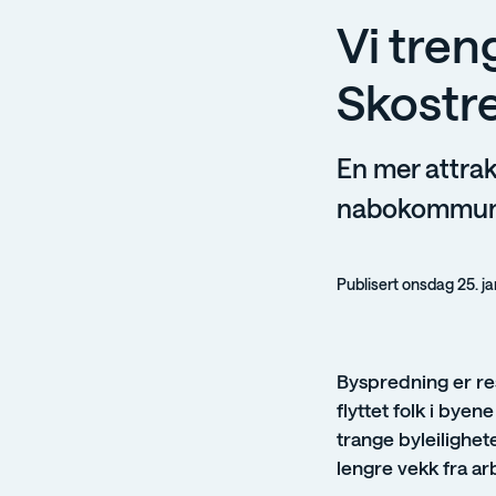
Vi tren
Skostr
En mer attrakt
nabokommunen
Publisert onsdag 25. j
Byspredning er res
flyttet folk i bye
trange byleilighet
lengre vekk fra ar