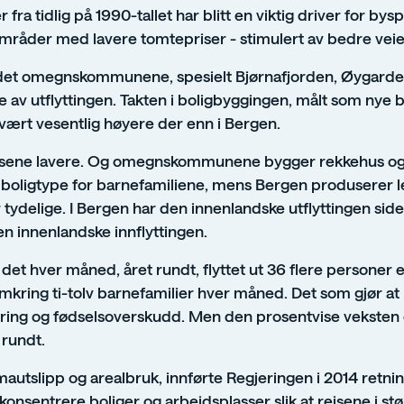
 fra tidlig på 1990-tallet har blitt en viktig driver for by
 områder med lavere tomtepriser - stimulert av bedre veie
 det omegnskommunene, spesielt Bjørnafjorden, Øygarden
 av utflyttingen. Takten i boligbyggingen, målt som nye bol
 vært vesentlig høyere der enn i Bergen.
gprisene lavere. Og omegnskommunene bygger rekkehus og
 boligtype for barnefamiliene, mens Bergen produserer le
ydelige. I Bergen har den innenlandske utflyttingen side
n innenlandske innflyttingen.
 det hver måned, året rundt, flyttet ut 36 flere personer e
 omkring ti-tolv barnefamilier hver måned. Det som gjør at
dring og fødselsoverskudd. Men den prosentvise veksten e
rundt.
mautslipp og arealbruk, innførte Regjeringen i 2014 retning
onsentrere boliger og arbeidsplasser slik at reisene i st