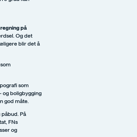
 regning på
ferdsel. Og det
ligere blir det å
g som
opografi som
- og boligbygging
en god måte.
g påbud. På
tat, FNs
sser og