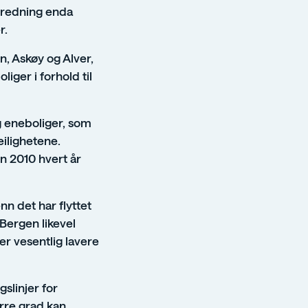
spredning enda
r.
, Askøy og Alver,
iger i forhold til
 eneboliger, som
ilighetene.
n 2010 hvert år
nn det har flyttet
 Bergen likevel
r vesentlig lavere
slinjer for
ørre grad kan