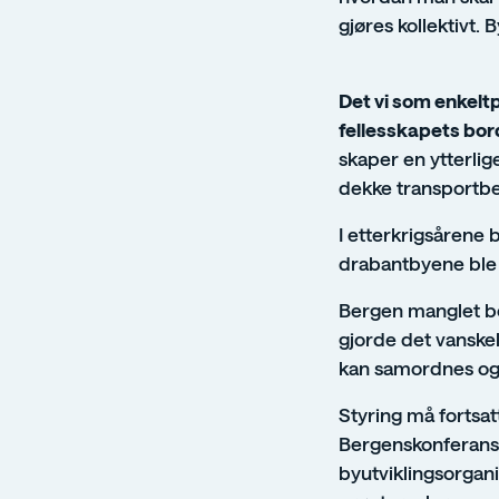
gjøres kollektivt. 
Det vi som enkelt
fellesskapets bo
skaper en ytterlig
dekke transportbe
I etterkrigsårene 
drabantbyene ble r
Bergen manglet be
gjorde det vanske
kan samordnes også
Styring må fortsat
Bergenskonferanse
byutviklingsorgan