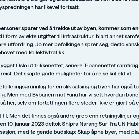
Byspredningen har likevel fortsatt.
personer sparer ved å trekke ut av byen, kommer som en
rd
i form av økte utgifter til infrastruktur, blant annet sam
ere utfordring: Jo mer befolkingen sprer seg, desto vanske
hovet med kollektivtrafikk.
bygget Oslo ut trikkenettet, senere T-banenettet samtidi
eist. Det skapte gode muligheter for å reise kollektivt.
folkningsgrunnlag for en slik satsing og byen har også t
lig. Men med Bybanen mot Fana har vi sett hvordan bane
 her, selv om fortettingen flere steder ikke er gjort på 
t til. Men det finnes også andre grep enn retningslinjer o
n 10, januar 2023 deltok Shipra Narang Suri fra UN Habi
isasjon, med følgende budskap: Skap åpne byer, med pla