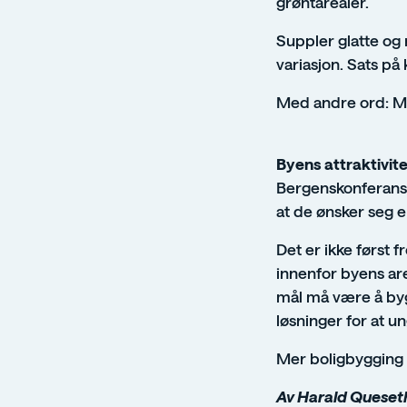
grøntarealer.
Suppler glatte og 
variasjon. Sats på 
Med andre ord: Mer
Byens attraktivi
Bergenskonferans
at de ønsker seg e
Det er ikke først
innenfor byens area
mål må være å bygg
løsninger for at u
Mer boligbygging 
Av Harald Queset