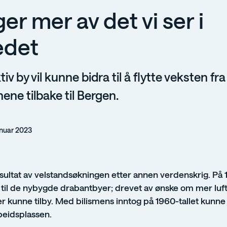
ger mer av det vi ser i
edet
iv by vil kunne bidra til å flytte veksten fra
e tilbake til Bergen.
anuar 2023
ultat av velstandsøkningen etter annen verdenskrig. På 1
ne til de nybygde drabantbyer; drevet av ønske om mer luft
er kunne tilby. Med bilismens inntog på 1960-tallet kunne 
beidsplassen.