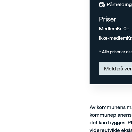
Påmeldingsf
Priser
Medlem
Kr. 0,-
Ikke-medlem
Kr
* Alle priser er e
Meld på ven
Av kommunens mang
kommuneplanens a
det kan bygges. Pl
videreutvikle eksi