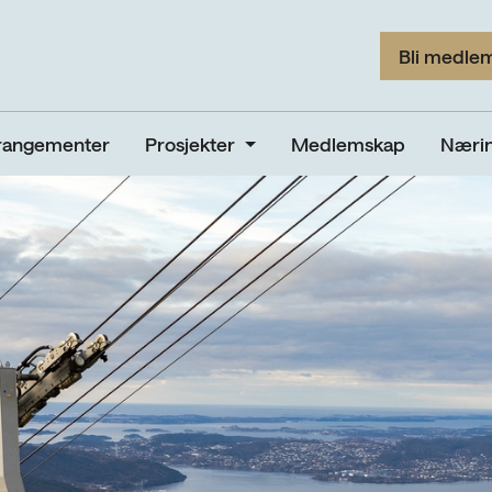
Bli medle
rangementer
Prosjekter
Medlemskap
Nærin