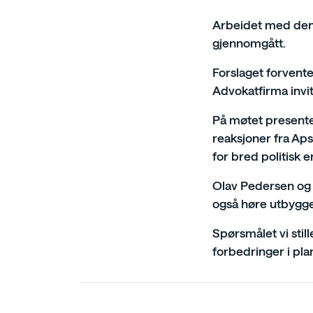
Arbeidet med den
gjennomgått.
Forslaget forvente
Advokatfirma invit
På møtet presenter
reaksjoner fra Ap
for bred politisk e
Olav Pedersen og I
også høre utbygge
Spørsmålet vi stil
forbedringer i pla