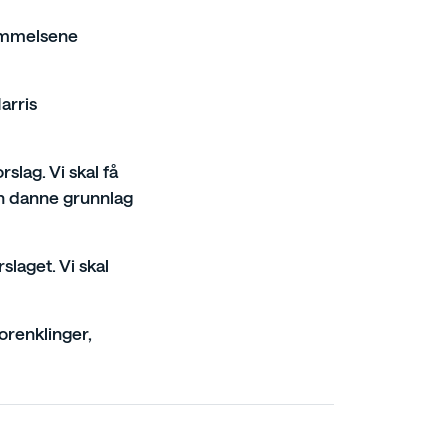
temmelsene
arris
lag. Vi skal få
an danne grunnlag
laget. Vi skal
orenklinger,