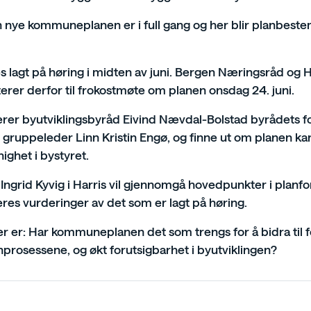
 nye kommuneplanen er i full gang og her blir planbes
s lagt på høring i midten av juni. Bergen Næringsråd og H
erer derfor til frokostmøte om planen onsdag 24. juni.
er byutviklingsbyråd Eivind Nævdal-Bolstad byrådets fors
s gruppeleder Linn Kristin Engø, og finne ut om planen k
nighet i bystyret.
ngrid Kyvig i Harris vil gjennomgå hovedpunkter i planfors
res vurderinger av det som er lagt på høring.
ler er: Har kommuneplanen det som trengs for å bidra til f
nprosessene, og økt forutsigbarhet i byutviklingen?