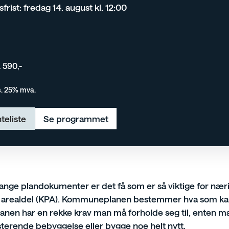
rist: fredag 14. august kl. 12:00
. 590,-
ks. 25% mva.
teliste
Se programmet
e plandokumenter er det få som er så viktige for næri
realdel (KPA). Kommuneplanen bestemmer hva som kan
anen har en rekke krav man må forholde seg til, enten ma
sterende bebyggelse eller bygge noe helt nytt.