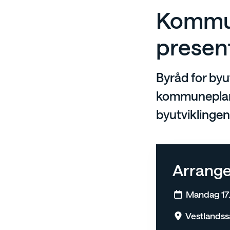
Kommun
presen
Byråd for byu
kommuneplanen
byutviklingen 
Arrang
Mandag 17. 
Vestlandssa