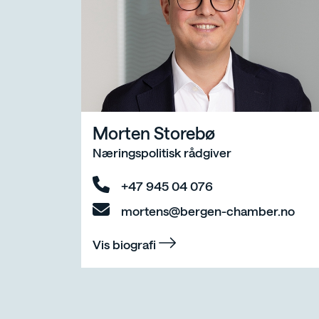
Morten Storebø
Næringspolitisk rådgiver
+47 945 04 076
mortens@bergen-chamber.no
Vis biografi